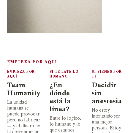
EMPIEZA POR AQUÍ
EMPIEZA POR
SI TE LATE LO
SI VIENES POR
AQUÍ
HUMANO
TI
Team
¿En
Decidir
Humanity
dónde
sin
está la
anestesia
La unidad
línea?
humana se
No estoy
puede provocar,
intentando ser
Entre lo lógico,
pero no fabricar
una mejor
lo humano y lo
— y el dinero no
persona. Estoy
que estamos
la corrompe; la