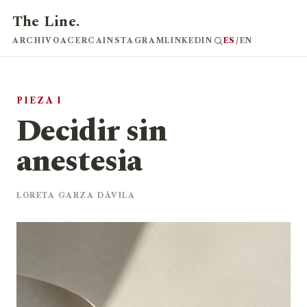
The Line
.
ARCHIVO
ACERCA
INSTAGRAM
LINKEDIN
ES
/
EN
PIEZA I
Decidir sin
anestesia
LORETA GARZA DÁVILA